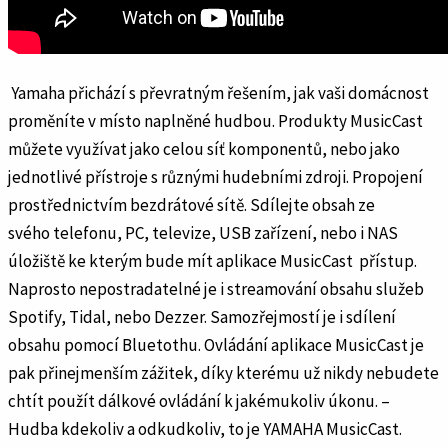
Yamaha přichází s převratným řešením, jak vaši domácnost
proměníte v místo naplněné hudbou. Produkty MusicCast
můžete využívat jako celou síť komponentů, nebo jako
jednotlivé přístroje s různými hudebními zdroji. Propojení
prostřednictvím bezdrátové sítě. Sdílejte obsah ze
svého telefonu, PC, televize, USB zařízení, nebo i NAS
úložiště ke kterým bude mít aplikace MusicCast přístup.
Naprosto nepostradatelné je i streamování obsahu služeb
Spotify, Tidal, nebo Dezzer. Samozřejmostí je i sdílení
obsahu pomocí Bluetothu. Ovládání aplikace MusicCast je
pak přinejmenším zážitek, díky kterému už nikdy nebudete
chtít použít dálkové ovládání k jakémukoliv úkonu. –
Hudba kdekoliv a odkudkoliv, to je YAMAHA MusicCast.