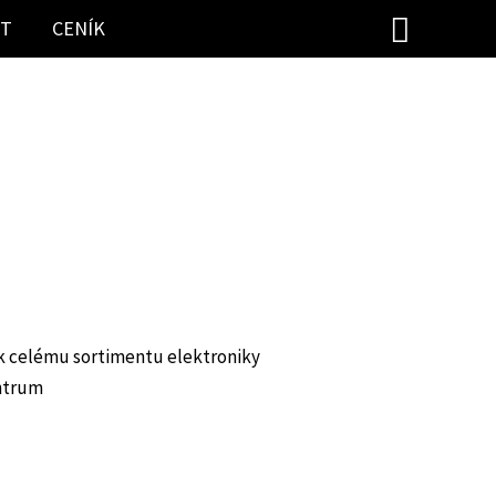
Hledat
ST
CENÍK
) k celému sortimentu elektroniky
entrum