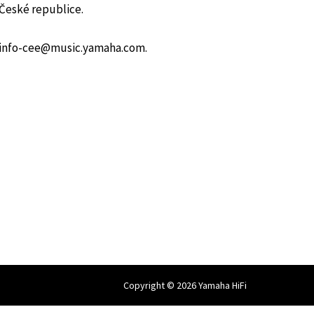
České republice.
na info-cee@music.yamaha.com.
Copyright © 2026 Yamaha HiFi