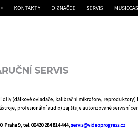
KONTAKTY
O ZNAČCE
SERVIS
MUSICCA
RUČNÍ SERVIS
ní díly (dálkové ovladače, kalibrační mikrofony, reproduktory
troje, profesionální audio) zajišťuje autorizované servisní c
0 Praha 9, tel. 00420 284 814 444,
servis@videoprogress.cz