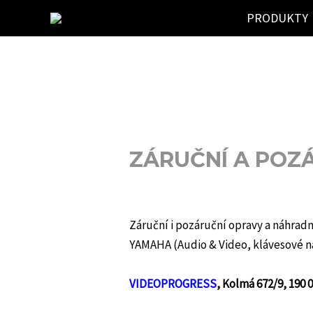
Přeskočit
PRODUKTY
na
obsah
ZÁRUČNÍ A POZÁ
Záruční i pozáruční opravy a náhrad
YAMAHA (Audio & Video, klávesové nás
VIDEOPROGRESS
, Kolmá 672/9, 190 0