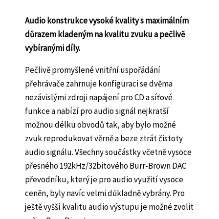
Audio konstrukce vysoké kvality s maximálním
důrazem kladeným na kvalitu zvuku a pečlivě
vybíranými díly.
Pečlivě promyšlené vnitřní uspořádání
přehrávače zahrnuje konfiguraci se dvěma
nezávislými zdroji napájení pro CD a síťové
funkce a nabízí pro audio signál nejkratší
možnou délku obvodů tak, aby bylo možné
zvuk reprodukovat věrně a beze ztrát čistoty
audio signálu. Všechny součástky včetně vysoce
přesného 192kHz/32bitového Burr-Brown DAC
převodníku, který je pro audio využití vysoce
ceněn, byly navíc velmi důkladně vybrány. Pro
ještě vyšší kvalitu audio výstupu je možné zvolit