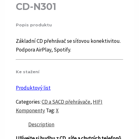
CD-N301
Popis produktu
Základní CD přehrávač se síťovou konektivitou.
Podpora AirPlay, Spotify.
Ke stažení
Produktový list
Categories:
CD a SACD přehrávače
,
HIFI
Komponenty
Tag:
X
Description
Užívejte si hudbu z CD, síťe a chytrých telefonů.