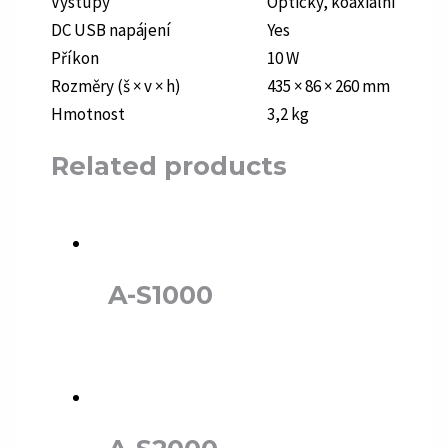
Výstupy
Optický, koaxiální
DC USB napájení
Yes
Příkon
10 W
Rozměry (š × v × h)
435 × 86 × 260 mm
Hmotnost
3,2 kg
Related products
A-S1000