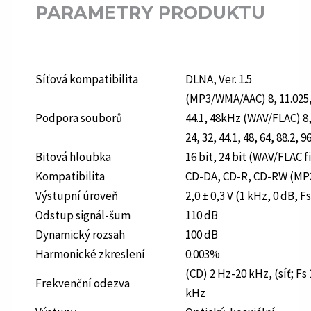
PARAMETRY PRODUKTU
Síťová kompatibilita
DLNA, Ver. 1.5
(MP3/WMA/AAC) 8, 11.025, 1
Podpora souborů
44.1, 48kHz (WAV/FLAC) 8, 
24, 32, 44.1, 48, 64, 88.2, 
Bitová hloubka
16 bit, 24 bit (WAV/FLAC f
Kompatibilita
CD-DA, CD-R, CD-RW (MP
Výstupní úroveň
2,0 ± 0,3 V (1 kHz, 0 dB, F
Odstup signál-šum
110 dB
Dynamický rozsah
100 dB
Harmonické zkreslení
0.003%
(CD) 2 Hz-20 kHz, (síť; Fs
Frekvenční odezva
kHz