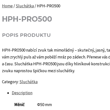
Home
/
Sluchátka
/ HPH-PRO500
HPH-PRO500
POPIS PRODUKTU
HPH-PRO500 nabízí zvuk tak mimořádný – skutečný, jasný, ta
vám zrychlý puls až vám poběží mráz po zádech. Přenese vás 
a času. Sluchátka HPH-PRO500 jsou díky hliníkové konstrukc
zvuku naprostou špičkou mezi sluchátky.
Category:
Sluchátka
Description
Měnič
Φ50 mm