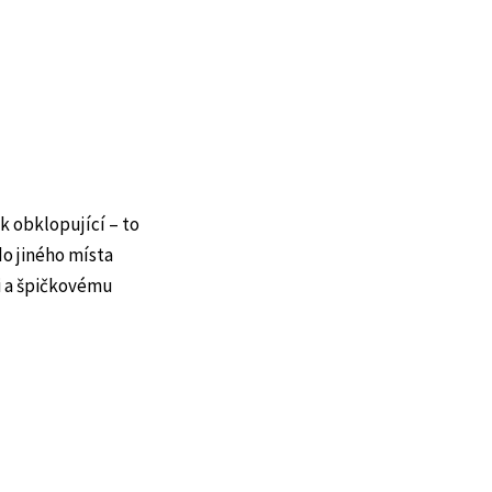
k obklopující – to
do jiného místa
i a špičkovému