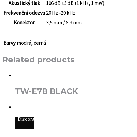
Akustický tlak
106 dB ±3 dB (1 kHz, 1 mW)
Frekvenční odezva
20 Hz -20 kHz
Konektor
3,5 mm / 6,3 mm
Barvy
modrá, černá
Related products
TW-E7B BLACK
Discontinued