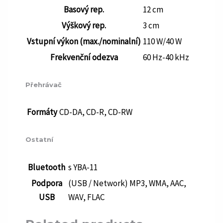
Basový rep.
12 cm
Výškový rep.
3 cm
Vstupní výkon (max./nominalní)
110 W/40 W
Frekvenční odezva
60 Hz-40 kHz
Přehrávač
Formáty
CD-DA, CD-R, CD-RW
Ostatní
Bluetooth
s YBA-11
Podpora
(USB / Network) MP3, WMA, AAC,
USB
WAV, FLAC