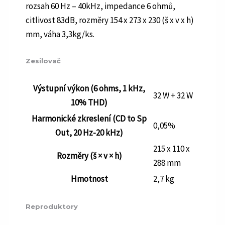
rozsah 60 Hz – 40kHz, impedance 6 ohmů,
citlivost 83dB, rozměry 154 x 273 x 230 (š x v x h)
mm, váha 3,3kg/ks.
Zesilovač
Výstupní výkon (6 ohms, 1 kHz,
32 W + 32 W
10% THD)
Harmonické zkreslení (CD to Sp
0,05%
Out, 20 Hz-20 kHz)
215 x 110 x
Rozměry (š × v × h)
288 mm
Hmotnost
2,7 kg
Reproduktory