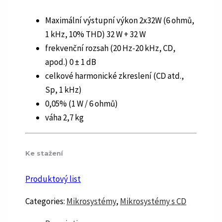
Maximální výstupní výkon 2x32W (6 ohmů,
1 kHz, 10% THD) 32 W + 32 W
frekvenční rozsah (20 Hz-20 kHz, CD,
apod.) 0 ± 1 dB
celkové harmonické zkreslení (CD atd.,
Sp, 1 kHz)
0,05% (1 W / 6 ohmů)
váha 2,7 kg
Ke stažení
Produktový list
Categories:
Mikrosystémy
,
Mikrosystémy s CD