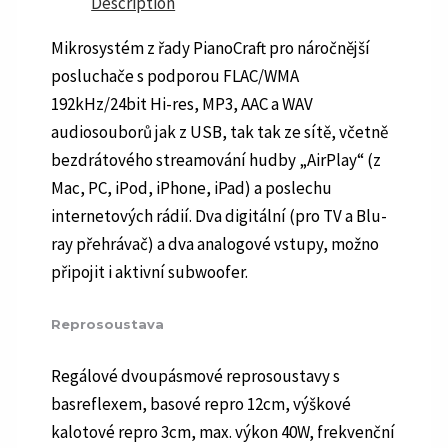
Description
Mikrosystém z řady PianoCraft pro náročnější
posluchače s podporou FLAC/WMA
192kHz/24bit Hi-res, MP3, AAC a WAV
audiosouborů jak z USB, tak tak ze sítě, včetně
bezdrátového streamování hudby „AirPlay“ (z
Mac, PC, iPod, iPhone, iPad) a poslechu
internetových rádií. Dva digitální (pro TV a Blu-
ray přehrávač) a dva analogové vstupy, možno
připojit i aktivní subwoofer.
Reprosoustava
Regálové dvoupásmové reprosoustavy s
basreflexem, basové repro 12cm, výškové
kalotové repro 3cm, max. výkon 40W, frekvenční