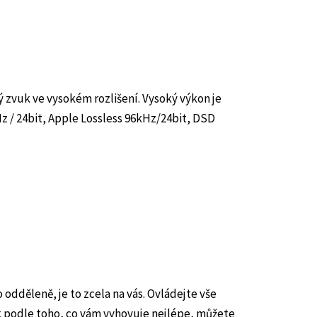
 zvuk ve vysokém rozlišení. Vysoký výkon je
z / 24bit, Apple Lossless 96kHz/24bit, DSD
odděleně, je to zcela na vás. Ovládejte vše
uk podle toho, co vám vyhovuje nejlépe, můžete