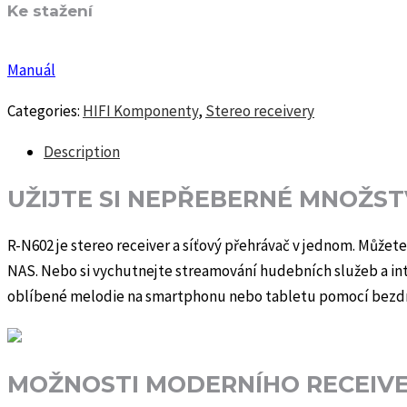
Ke stažení
Manuál
Categories:
HIFI Komponenty
,
Stereo receivery
Description
UŽIJTE SI NEPŘEBERNÉ MNOŽS
R-N602 je stereo receiver a síťový přehrávač v jednom. Můžet
NAS. Nebo si vychutnejte streamování hudebních služeb a int
oblíbené melodie na smartphonu nebo tabletu pomocí bezdr
MOŽNOSTI MODERNÍHO RECEIV