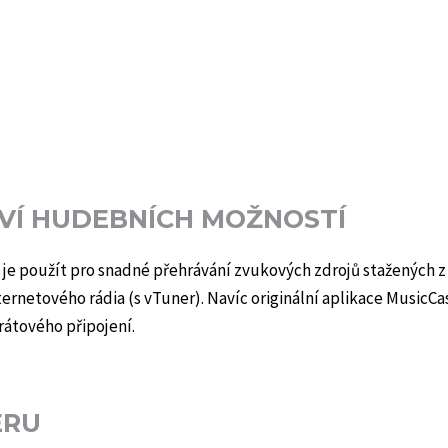
TVÍ HUDEBNÍCH MOŽNOSTÍ
e je použít pro snadné přehrávání zvukových zdrojů stažených 
ernetového rádia (s vTuner). Navíc originální aplikace MusicC
átového připojení.
ERU