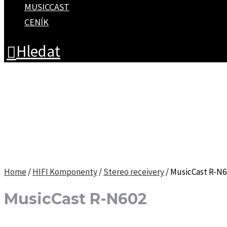
MUSICCAST
CENÍK
Hledat
Home
/
HIFI Komponenty
/
Stereo receivery
/ MusicCast R-N6
MusicCast R-N602