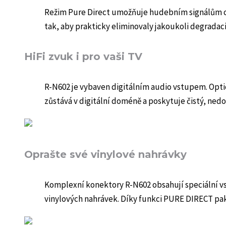
Režim Pure Direct umožňuje hudebním signálům ces
tak, aby prakticky eliminovaly jakoukoli degradaci 
HiFi zvuk i pro vaši TV
R-N602 je vybaven digitálním audio vstupem. Optic
zůstává v digitální doméně a poskytuje čistý, ned
Oprašte své vinylové nahrávky
Komplexní konektory R-N602 obsahují speciální v
vinylových nahrávek. Díky funkci PURE DIRECT pak