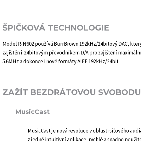
ŠPIČKOVÁ TECHNOLOGIE
Model R-N602 používá BurrBrown 192kHz/24bitový DAC, který m
zajištěn i 24bitovým převodníkem D/A pro zajištění maximální
5.6MHz a dokonce i nové formáty AIFF 192kHz/24bit.
ZAŽÍT BEZDRÁTOVOU SVOBODU
MusicCast
MusicCast je nová revoluce v oblasti síťového aud
z jedné intuitivní aplikace, rychlé a snadno použ