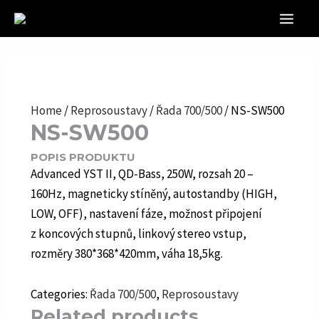
Přeskočit
na
MAIN
obsah
MEN
Home
/
Reprosoustavy
/
Řada 700/500
/ NS-SW500
NS-SW500
POPIS PRODUKTU
Advanced YST II, QD-Bass, 250W, rozsah 20 –
160Hz, magneticky stíněný, autostandby (HIGH,
LOW, OFF), nastavení fáze, možnost připojení
z koncových stupnů, linkový stereo vstup,
rozměry 380*368*420mm, váha 18,5kg.
Categories:
Řada 700/500
,
Reprosoustavy
Related products