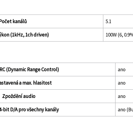
Počet kanálů
5.1
ýkon (1kHz, 1ch driven)
100W (6, 0.
RC (Dynamic Range Control)
ano
stavená a max. hlasitost
ano
Zpoždění audio
ano
-bit D/A pro všechny kanály
ano (B