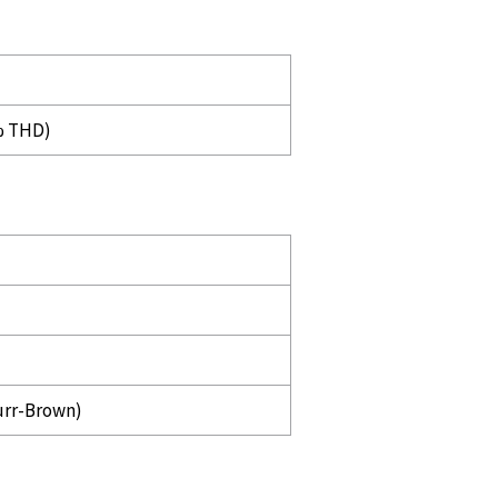
9% THD)
urr-Brown)