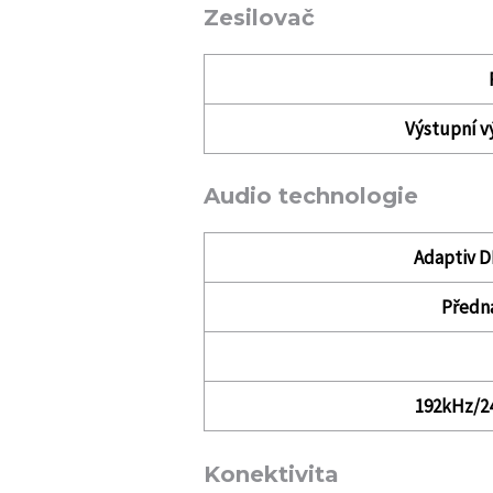
Zesilovač
Výstupní v
Audio technologie
Adaptiv D
Předna
192kHz/24
Konektivita