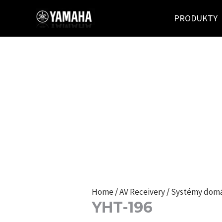
Přeskočit
PRODUKTY
na
obsah
Home
/
AV Receivery
/
Systémy domá
YHT-196