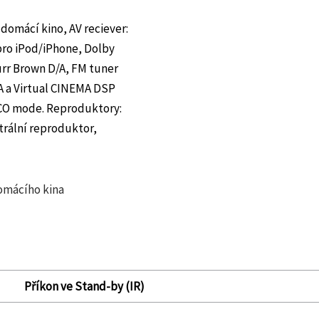
domácí kino, AV reciever:
pro iPod/iPhone, Dolby
rr Brown D/A, FM tuner
A a Virtual CINEMA DSP
ECO mode. Reproduktory:
trální reproduktor,
omácího kina
Příkon ve Stand-by (IR)