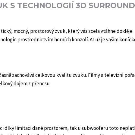
UK S TECHNOLOGIÍ 3D SURROUN
tický, mocný, prostorový zvuk, který vás zcela vtáhne do děje.
ologie prostřednictvím herních konzolí. Ať už je vašim koníčk
časně zachovává celkovou kvalitu zvuku. Filmy a televizní pořa
elkový dojem z přenosu.
ici díky limitaci dané prostorem, tak u subwooferu toto nepla