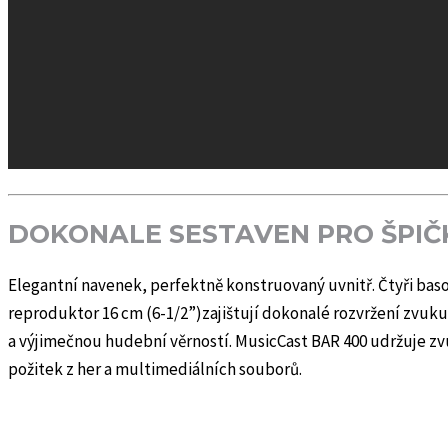
DOKONALE SESTAVEN PRO ŠPIČ
Elegantní navenek, perfektně konstruovaný uvnitř. Čtyři baso
reproduktor 16 cm (6-1/2”)zajištují dokonalé rozvržení zvuku
a výjimečnou hudební věrností. MusicCast BAR 400 udržuje z
požitek z her a multimediálních souborů.