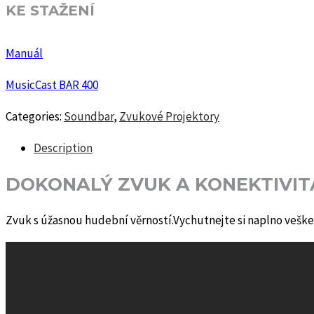
KE STAŽENÍ
Manuál
MusicCast BAR 400
Categories:
Soundbar
,
Zvukové Projektory
Description
DOKONALÝ ZVUK A KONEKTIVIT
Zvuk s úžasnou hudební věrností.Vychutnejte si naplno veške