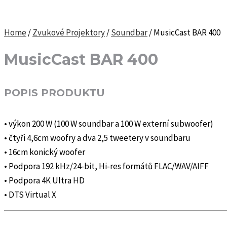
Home
/
Zvukové Projektory
/
Soundbar
/ MusicCast BAR 400
MusicCast BAR 400
POPIS PRODUKTU
• výkon 200 W (100 W soundbar a 100 W externí subwoofer)
• čtyři 4,6cm woofry a dva 2,5 tweetery v soundbaru
• 16cm konický woofer
• Podpora 192 kHz/24-bit, Hi-res formátů FLAC/WAV/AIFF
• Podpora 4K Ultra HD
• DTS Virtual X