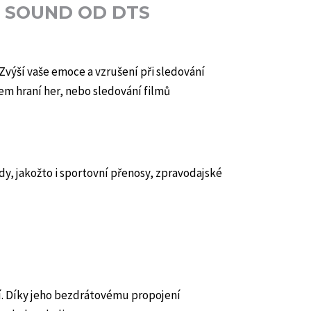
D SOUND OD DTS
 Zvýší vaše emoce a vzrušení při sledování
em hraní her, nebo sledování filmů
dy, jakožto i sportovní přenosy, zpravodajské
tí. Díky jeho bezdrátovému propojení