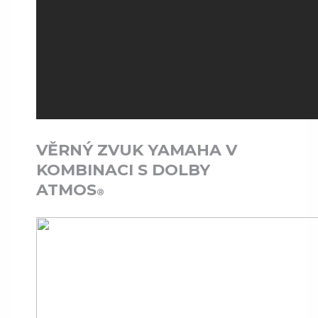
VĚRNÝ ZVUK YAMAHA V
KOMBINACI S DOLBY
ATMOS
®