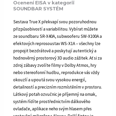
Ocenení EISA v kategorii
SOUNDBAR SYSTÉM
Sestava True X překvapí svou pozoruhodnou
přizpůsobivostí a variabilitou. Vybírat můžete
ze soundbaru SR-X40A, subwooferu SW-X100A a
efektových reprosoustav WS-X1A – všechny lze
propojit bezdrátově a poskytují autentický a
hodnověrný prostorový 3D audio zážitek. Ať si za
zdroj zábavy zvolíte filmy v Dolby Atmos, hry
nebo stereofonní hudbu, reprodukce vás vždy
okouzlí a upoutá svou vysokou energií,
detailností a precizním rozmístěním v prostoru.
Látkový potah ozvučnic je příjemný na omak,
systém řídíte prostřednictvím dálkového
ovladače, aplikace neho svým hlasem přes
vestavěný mikrofon s Alexou. Další fintou je