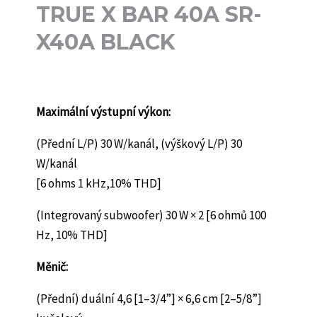
TRUE X BAR 40A SR-
X40A BLACK
Maximální výstupní výkon:
(Přední L/P) 30 W/kanál, (výškový L/P) 30
W/kanál
[6 ohms 1 kHz,10% THD]
(Integrovaný subwoofer) 30 W × 2 [6 ohmů 100
Hz, 10% THD]
Měnič:
(Přední) duální 4,6 [1–3/4”] × 6,6 cm [2–5/8”]