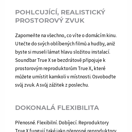
POHLCUJÍCÍ, REALISTICKÝ
PROSTOROVÝ ZVUK
Zapomeňte na všechno, co víte o domácím kinu.
Utečte do svých oblíbených filmů a hudby, aniž
byste si museli lámat hlavu složitou instalací.
Soundbar True X se bezdrátově připojuje k
prostorovým reproduktorům True X, které
můžete umístit kamkoli v místnosti. Osvoboďte
svůj zvuk. A svůj zážitek z poslechu.
DOKONALÁ FLEXIBILITA
Přenosné. Flexibilní. Dobíjecí. Reproduktory
True X fungují také jako přenosné reproduktory