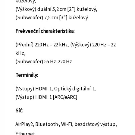
kuželový,
(Výškový) duální 5,2 cm [2”] kuželový,
(Subwoofer) 7,5 cm [3”] kuželový
Frekvenční charakteristika:
(Přední) 220 Hz – 22 kHz, (Výškový) 220 Hz – 22
kHz,
(Subwoofer) 55 Hz-220 Hz
Terminály:
(Vstupy) HDMI: 1, Optický digitální: 1,
(Výstup) HDMI: 1 [ARC/eARC]
Síť:
AirPlay2, Bluetooth
, Wi-Fi, bezdrátový výstup,
®
Ethernet