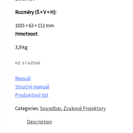
Rozměry (Š × V × H):
1015 × 63 × 112 mm
Hmotnost:
3,9 kg
KE STAŽENÍ
Manuál
Stručný manuál
Produktový list
Categories:
Soundbar
,
Zvukové Projektory
Description